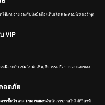
่ใช้งานง่าย รองรับทั้งมือถือ แท็บเล็ต และคอมพิวเตอร์ ทุก
ับ VIP
ศษเหนือระดับ เช่น โบนัสเพิ่ม, กิจกรรม Exclusive และของ
ปลอดภัย
คารชั้นนำ และ True Wallet
ดำเนินการภายในไม่กี่วินาที