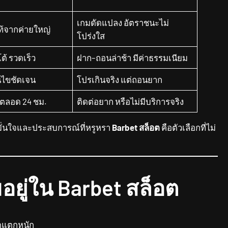
เกมดัดแปลง อัตราชนะไม่
แท้จากค่ายใหญ่
โปร่งใส
้ รวดเร็ว
ฝาก–ถอนล่าช้า มีค่าธรรมเนียม
อนไขชัดเจน
โปรเกินจริง แต่ถอนยาก
ลตลอด 24 ชม.
ติดต่อยาก หรือไม่มีบริการจริง
มั่นใจและประสบการณ์ที่หรูหรา
Barbet สล็อต
คือตัวเลือกที่ไม่
อยู่ใน Barbet สล็อต
อตแตกหนัก