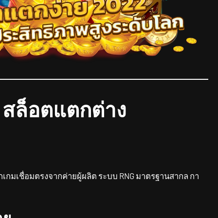
et สล็อตแตกต่าง
ทุกเกมเชื่อมตรงจากค่ายผู้ผลิต ระบบ RNG มาตรฐานสากล กา
าย