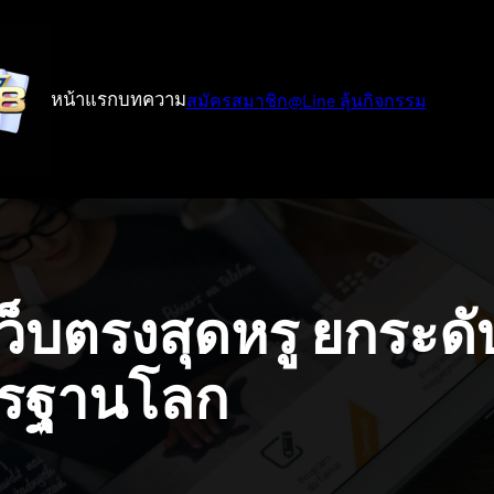
หน้าแรก
บทความ
สมัครสมาชิก
@Line ลุ้นกิจกรรม
เว็บตรงสุดหรู ยกระด
ตรฐานโลก