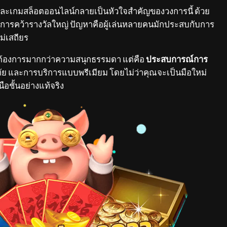
 และเกมสล็อตออนไลน์กลายเป็นหัวใจสำคัญของวงการนี้ ด้วย
สในการคว้ารางวัลใหญ่ ปัญหาคือผู้เล่นหลายคนมักประสบกับการ
ไม่เสถียร
่นที่ต้องการมากกว่าความสนุกธรรมดา แต่คือ
ประสบการณ์การ
ย และการบริการแบบพรีเมียม โดยไม่ว่าคุณจะเป็นมือใหม่
ือชั้นอย่างแท้จริง