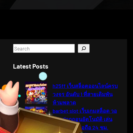
S
e
a
Latest Posts
r
c
h25ff เว็บสล็อตออนไลน์ครบ
h
วงจร อันดับ 1 ที่สายเดิมพัน
ห้ามพลาด
barbet slot เว็บเกมสล็อต วอ
เลท ฝากถอนอัตโนมัติ เล่น
ง่าย รองรับมือถือ 24 ชม.