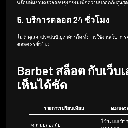
พร้อมทีมงานตรวจสอบธุรกรรมเพื่อความปลอดภัยสูงสุด
5. บริการตลอด 24 ชั่วโมง
ไม่ว่าคุณจะประสบปัญหาด้านใด ทั้งการใช้งานเว็บ การ
ตลอด 24 ชั่วโมง
Barbet สล็อต กับเว็บเ
เห็นได้ชัด
รายการเปรียบเทียบ
Barbet ส
ใช้ระบบเข้าร
ความปลอดภัย