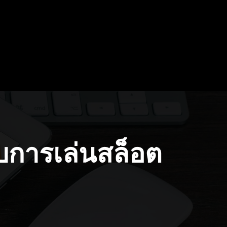
ับการเล่นสล็อต