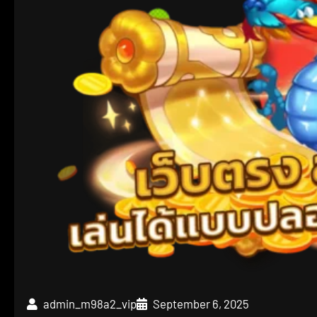
admin_m98a2_vip
September 6, 2025