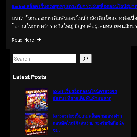
Barbet สล็อต เว็บตรงสุดหรู ยกระดับการเล่นสล็อตออนไลน์สู่ม
บทนำ โลกของการเดิมพันออนไลน์กำลังเติบโตอย่างต่อเนื่อง
โอกาสในการคว้ารางวัลใหญ่ ปัญหาคือผู้เล่นหลายคนมักประสบก
Read More
S
e
a
Latest Posts
r
c
h25ff เว็บสล็อตออนไลน์ครบวงจร
h
อันดับ 1 ที่สายเดิมพันห้ามพลาด
barbet slot เว็บเกมสล็อต วอเลท ฝาก
ถอนอัตโนมัติ เล่นง่าย รองรับมือถือ 24
ชม.